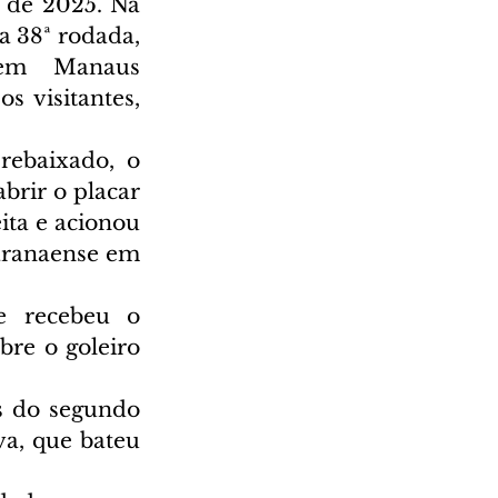
 de 2025. Na 
 38ª rodada, 
em Manaus 
 visitantes, 
ebaixado, o 
rir o placar 
ita e acionou 
aranaense em 
e recebeu o 
re o goleiro 
s do segundo 
a, que bateu 