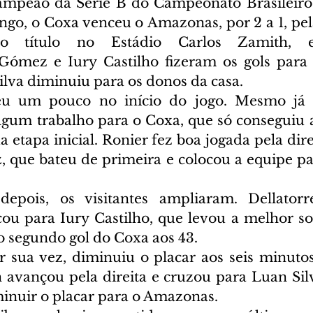
campeão da Série B do Campeonato Brasileiro
ngo, o Coxa venceu o Amazonas, por 2 a 1, pela
o título no Estádio Carlos Zamith, 
Gómez e Iury Castilho fizeram os gols para os
lva diminuiu para os donos da casa.
eu um pouco no início do jogo. Mesmo já r
um trabalho para o Coxa, que só conseguiu ab
 etapa inicial. Ronier fez boa jogada pela dire
 que bateu de primeira e colocou a equipe p
epois, os visitantes ampliaram. Dellatorr
ou para Iury Castilho, que levou a melhor sob
o segundo gol do Coxa aos 43.
 sua vez, diminuiu o placar aos seis minuto
n avançou pela direita e cruzou para Luan Silv
inuir o placar para o Amazonas.