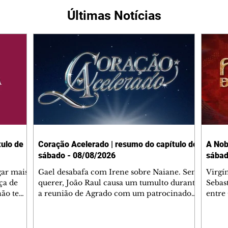
Últimas Notícias
ulo de
Coração Acelerado | resumo do capítulo de
A Nob
sábado - 08/08/2026
sábad
gar mais
Gael desabafa com Irene sobre Naiane. Sem
Virgí
ça de
querer, João Raul causa um tumulto durante
Sebas
 não tem
a reunião de Agrado com um patrocinador.
entre
ia.
Zilá orienta Osmar a seguir Cinara, que
que B
ão de
percebe a movimentação e alerta Ronei.
nega 
ntino
Palhares confronta Cinara sobre a
Tonho