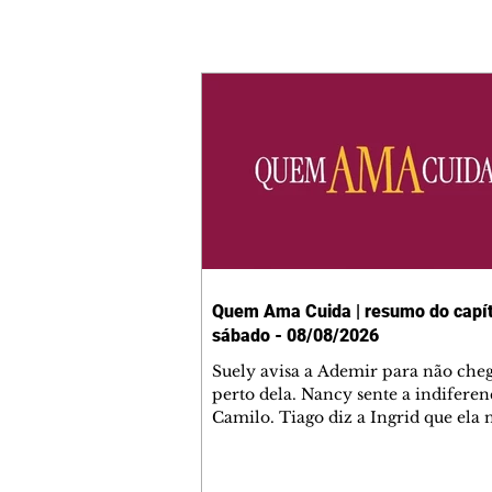
Quem Ama Cuida | resumo do capít
sábado - 08/08/2026
Suely avisa a Ademir para não che
perto dela. Nancy sente a indiferen
Camilo. Tiago diz a Ingrid que ela
competência para presidir a joalher
André conta a Pedro que a associaç
advogados expulsou Ademir. Laure