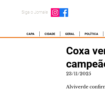
Siga o Jornale
CAPA
CIDADE
GERAL
POLÍTICA
Coxa ve
campeão
23/11/2025
Alviverde confirm