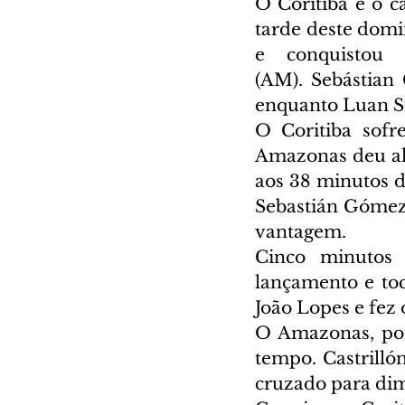
O Coritiba é o 
tarde deste domi
e conquistou 
(AM). Sebástian 
enquanto Luan Si
O Coritiba sofr
Amazonas deu alg
aos 38 minutos da
Sebastián Gómez,
vantagem.
Cinco minutos d
lançamento e toc
João Lopes e fez 
O Amazonas, por
tempo. Castrilló
cruzado para dim