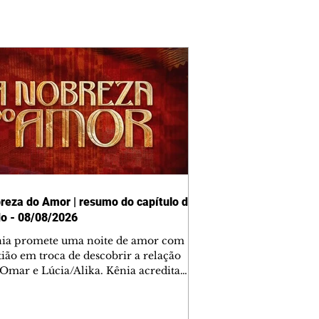
reza do Amor | resumo do capítulo de
o - 08/08/2026
nia promete uma noite de amor com
tião em troca de descobrir a relação
 Omar e Lúcia/Alika. Kênia acredita
inta esteja mesmo ao lado de Jendal, e
o convite para jantar com os dois.
 desabafa com Casemiro e conta que