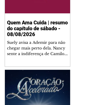
Quem Ama Cuida | resumo
do capítulo de sábado -
08/08/2026
Suely avisa a Ademir para não
chegar mais perto dela. Nancy
sente a indiferença de Camilo.
Tiago diz a Ingrid que ela não
tem competência para presidir a
joalheria. André conta a Pedro
que a associação de advogados
expulsou Ademir. Laurentino
contrata Adriana para servir no
restaurante. Adriana vê Pedro e
Bruna no restaurante. Bruna
provoca Adriana. Dora pede