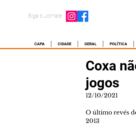
Siga o Jornale
CAPA
CIDADE
GERAL
POLÍTICA
Coxa nã
jogos
12/10/2021
O último revés do
2013