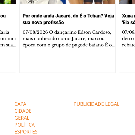
tou
Por onde anda Jacaré, do É o Tchan? Veja
Xuxa 
sua nova profissão
'Ela s
07/08/2026 O dançarino Edson Cardoso,
07/08
portância
mais conhecido como Jacaré, marcou
deu o 
em sua
época com o grupo de pagode baiano É o
rebate
bo em
Tchan, que dominou as paradas de sucesso
58, s
 período
do Brasil durante os anos 90. Mais de 20
Rainh
omeçou o
anos depois, ele vive uma nova fase após
mensa
 esposo,
mudar de país e de carreira. Morando no
reper
Canadá desde 2016 com a esposa, Gabriela
sobre 
 plano
Mesquita, e os dois filhos, o artista agora
apres
ar a
atua no setor de restauração de imóveis. "O
comen
Editorias
Editais Certificados
 é o
que acontece é que aqui tem muito
jorna
alagamento nas casas ou incêndios. E aí, q
caso e
CAPA
PUBLICIDADE LEGAL
CIDADE
GERAL
POLÍTICA
ESPORTES