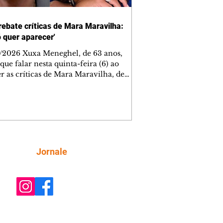
rebate críticas de Mara Maravilha:
ó quer aparecer'
/2026 Xuxa Meneghel, de 63 anos,
que falar nesta quinta-feira (6) ao
r as críticas de Mara Maravilha, de
obre a turnê "O Último Voo da Nave". A
a dos Baixinhos deixou uma
gem bem direta em um vídeo que
cutia as declarações da apresentadora
os figurinos usados por ela durante as
entações. A resposta aconteceu nos
tários de uma publicação do
Siga
Jornale
lista Márcio Rolim, que analisava o
 defendia que artistas não devem ser j