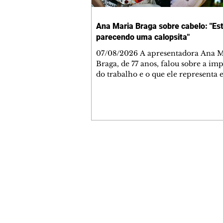
Ana Maria Braga sobre cabelo: "Es
parecendo uma calopsita"
07/08/2026 A apresentadora Ana Maria
Braga, de 77 anos, falou sobre a im
do trabalho e o que ele representa 
vida. A veterana chegou à TV Glo
1999 e continua fazendo sucesso no
matinal. A comunicadora global c
papo descontraído, gravado por seu
o jornalista Fábio Arruda, e comentou sobre
a importância de se estabelecer um
para o fim de semana, a fim de torn
Contato comercial
semana leve. "Digo que quinta-feira
mmjornale@gmail.com
melhor dia da semana por
Telefone: (41) 99978-9956
Redação
E-mail:
redacaojornale@gmail.com