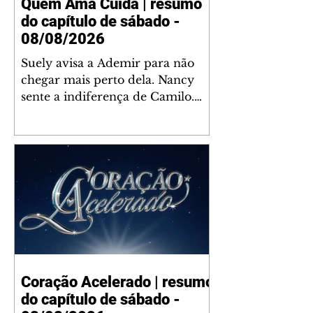
Quem Ama Cuida | resumo
do capítulo de sábado -
08/08/2026
Suely avisa a Ademir para não
chegar mais perto dela. Nancy
sente a indiferença de Camilo.
Tiago diz a Ingrid que ela não
tem competência para presidir a
joalheria. André conta a Pedro
que a associação de advogados
expulsou Ademir. Laurentino
contrata Adriana para servir no
restaurante. Adriana vê Pedro e
Bruna no restaurante. Bruna
provoca Adriana. Dora pede
ajuda a André para marcar um
Coração Acelerado | resumo
encontro com Suely. Adriana diz
do capítulo de sábado -
a Lyris que está feliz trabalhando