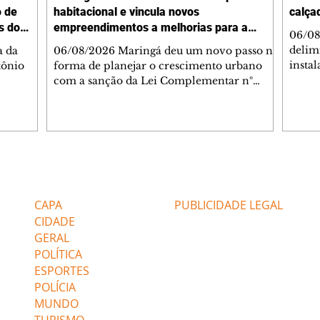
o de
habitacional e vincula novos
calça
s do
empreendimentos a melhorias para a
06/08
cidade
delimi
a da
06/08/2026 Maringá deu um novo passo na
insta
tônio
forma de planejar o crescimento urbano
de se
com a sanção da Lei Complementar nº
de pe
res com
1.544, que institui o Programa Maringá
ou pio
Dr.
Sustentável. A nova legislação estabelece
propr
regras para a criação de Zonas Especiais de
respon
ra, 6. O
Interesse Social (Zeis) e cria um modelo
Pesqu
liam as
que une produção de moradias, ocupação
(IPLAN
inteligente do território e melhorias que
Editorias
Editais Certificados
fiscal
s
beneficiam toda a população. O principal
essas
avanço da lei é mudar a lógica de concessão
CAPA
PUBLICIDADE LEGAL
 as
de benefícios urbanísticos frente
CIDADE
GERAL
POLÍTICA
ESPORTES
POLÍCIA
MUNDO