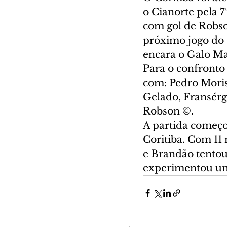
o Cianorte pela 
com gol de Robson
próximo jogo do 
encara o Galo Ma
Para o confronto 
com: Pedro Moris
Gelado, Fransérg
Robson ©.
A partida começou
Coritiba. Com 11
e Brandão tentou 
experimentou um 