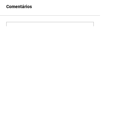
Comentários
Escreva um comentário
Últimas Notícias
Quem Ama Cuida | resumo
do capítulo de quinta -
06/08/2026