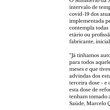
O Ministério da S
intervalo de temp
covid-19 dos atua
implementada pel
contempla todas 
etário ou profiss
fabricante, inici
“Já tínhamos auto
para todos aquel
meses e que tive
advindas dos estu
terceira dose - e
esta dose de refo
tenham tomado a 
Saúde, Marcelo 