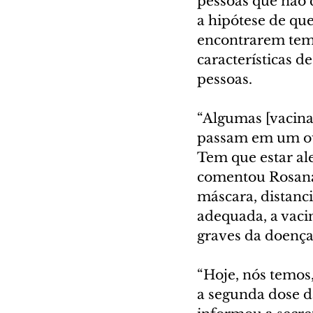
pessoas que não 
a hipótese de que
encontrarem temp
características 
pessoas.
“Algumas [vacinas
passam em um ou 
Tem que estar ale
comentou Rosana
máscara, distanc
adequada, a vac
graves da doença
“Hoje, nós temos,
a segunda dose d