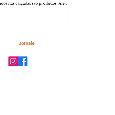
lados nas calçadas são proibidos. Além
rem obstáculos para a livre circulação
destres, essas estruturas podem causar
rar acidentes de trânsito — e os
ietários dos imóveis podem ser
sabilizados. O alerta é do Instituto de
isa e Planejamento de Ponta Grossa
), que está intensificando a
Siga
Jornale
ização sobre as calçadas, o que inclui
 barreiras. Um ca