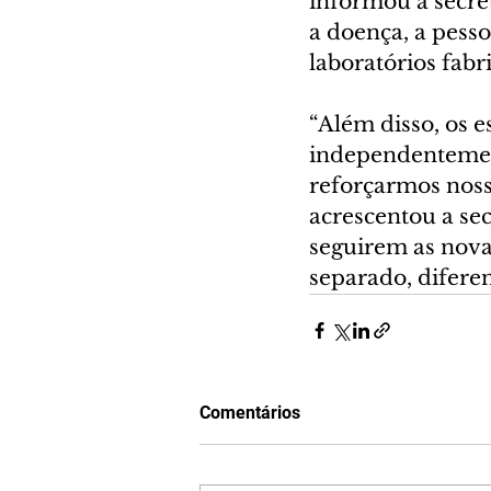
informou a secre
a doença, a pess
laboratórios fabr
“Além disso, os e
independentement
reforçarmos noss
acrescentou a sec
seguirem as nova
separado, difere
Comentários