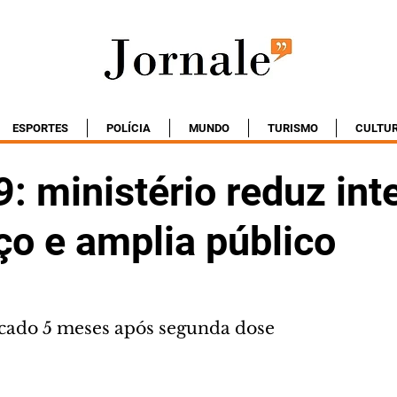
ESPORTES
POLÍCIA
MUNDO
TURISMO
CULTU
: ministério reduz int
ço e amplia público
icado 5 meses após segunda dose