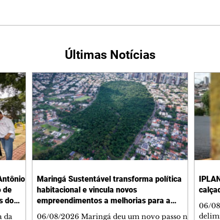
Últimas Notícias
Antônio
Maringá Sustentável transforma política
IPLAN
o de
habitacional e vincula novos
calça
s do
empreendimentos a melhorias para a
06/08
cidade
delimi
a da
06/08/2026 Maringá deu um novo passo na