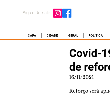
Siga o Jornale
CAPA
CIDADE
GERAL
POLÍTICA
Covid-19
de refor
16/11/2021
Reforço será apl