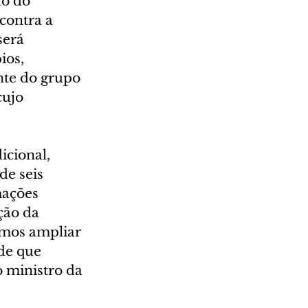
ão do 
contra a 
será 
ios, 
te do grupo 
cujo 
icional, 
e seis 
mações 
ção da 
imos ampliar 
de que 
 ministro da 