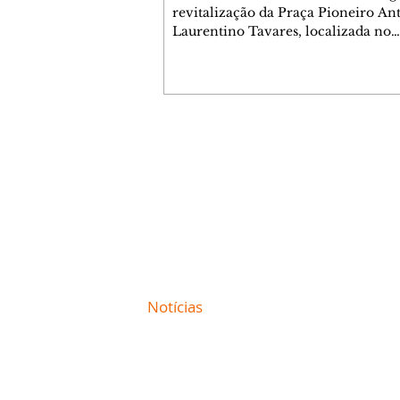
revitalização da Praça Pioneiro An
Laurentino Tavares, localizada no
cruzamento da Avenida dos Palma
as ruas Laudelino Pedro da Silva e 
Chrisóstomo Capinan, no Jardim
Liberdade, ocorreu nesta quinta-fei
espaço recebeu melhorias que amp
opções de lazer e convivência da
Contato comercial
comunidade, tornando a praça mai
mmjornale@gmail.com
acessível, segura e confortável para
Telefone: (41) 99978-9956
moradores de todas as idades. Entre
intervenções estão a instalação d
Redação
E-mail:
redacaojornale@gmail.com
Site de
Notícias
de Curitiba / Paraná