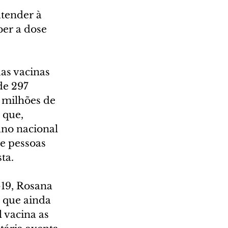
atender à 
er a dose 
as vacinas 
de 297 
 milhões de 
que, 
ano nacional 
e pessoas 
ta.
19, Rosana 
 que ainda 
vacina as 