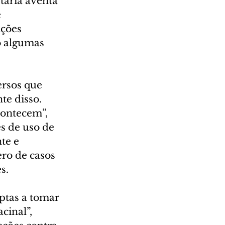
tária aventa 
 
ções 
o algumas 
ersos que 
e disso. 
contecem”, 
 de uso de 
te e 
ro de casos 
s.
aptas a tomar 
inal”, 