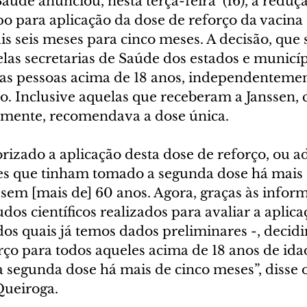
aúde anunciou, nesta terça-feira  (16), a reduç
o para aplicação da dose de reforço da vacina 
is seis meses para cinco meses. A decisão, que 
as secretarias de Saúde dos estados e municíp
as pessoas acima de 18 anos, independentemen
ão. Inclusive aquelas que receberam a Janssen, 
almente, recomendava a dose única. 
rizado a aplicação desta dose de reforço, ou ad
es que tinham tomado a segunda dose há mais d
ssem [mais de] 60 anos. Agora, graças às infor
dos científicos realizados para avaliar a aplica
 dos quais já temos dados preliminares -, decid
rço para todos aqueles acima de 18 anos de ida
segunda dose há mais de cinco meses”, disse o
Queiroga.