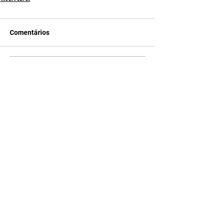
Comentários
Escreva um comentário
Últimas Notícias
Quem Ama Cuida | resumo