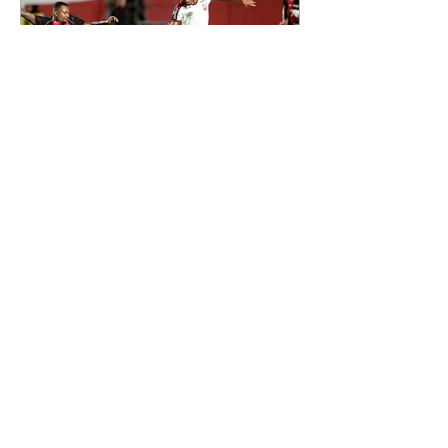
Leonardo. Na imagem, aparecem
os apelidos dos integrantes da
família, entre eles "Papai",
"Mamãe",
Athletico é atropelado pelo
Vitória e está fora da Copa
do Brasil
06/08/2026 Furacão não segurou
a vantagem, foi goleado por 4x0
Divulgação O Athletico encerrou
sua campanha na Copa do Brasil
nesta quinta-feira (6), em uma
noite infeliz em Salvador (BA). O
time paranaense foi superado por
4×0 pelo Vitória, no Barradão, e
viu derreter a vantagem de dois