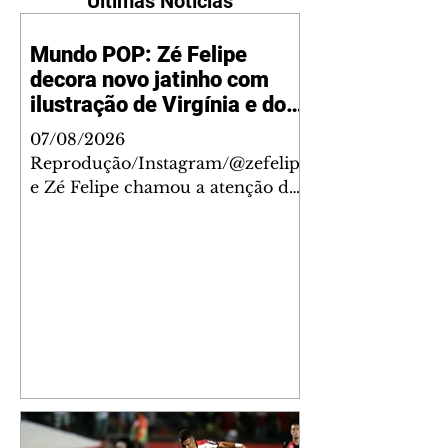
Últimas Notícias
Mundo POP: Zé Felipe
decora novo jatinho com
ilustração de Virgínia e dos
filhos
07/08/2026
Reprodução/Instagram/@zefelip
e Zé Felipe chamou a atenção dos
seguidores ao revelar um detalhe
especial de sua nova aeronave. O
cantor compartilhou nesta
quinta-feira, 6, registros do
jatinho recém-adquirido e
mostrou que decidiu personalizar
o espaço com uma ilustração que
reúne Virginia Fonseca e os três
filhos que eles tiveram juntos:
Maria Alice, Maria Flor e José