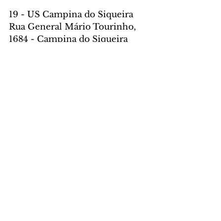
19 - US Campina do Siqueira
Rua General Mário Tourinho, 
1684 - Campina do Siqueira
20 – US Butiatuvinha
Avenida Manoel Ribas, 8640 – 
Butiatuvinha
21 – US São Braz
Rua Antonio Escorsin, 1960 - 
São Braz
22  - US Vista Alegre
Rua Miguel de Lazari, 85 -  
Pilarzinho
23 - US Bom Pastor