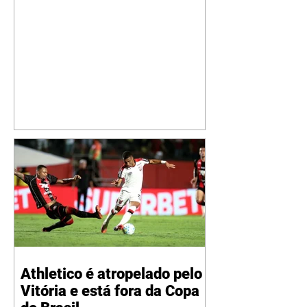
seguidores ao revelar um detalhe
especial de sua nova aeronave. O
cantor compartilhou nesta
quinta-feira, 6, registros do
jatinho recém-adquirido e
mostrou que decidiu personalizar
o espaço com uma ilustração que
reúne Virginia Fonseca e os três
filhos que eles tiveram juntos:
Maria Alice, Maria Flor e José
Leonardo. Na imagem, aparecem
os apelidos dos integrantes da
família, entre eles "Papai",
"Mamãe",
Athletico é atropelado pelo
Vitória e está fora da Copa