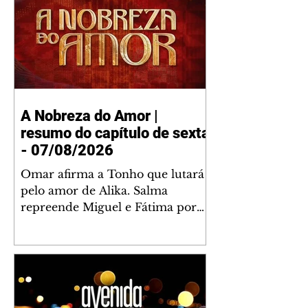
A Nobreza do Amor |
resumo do capítulo de sexta
- 07/08/2026
Omar afirma a Tonho que lutará
pelo amor de Alika. Salma
repreende Miguel e Fátima por
terem sido rudes com Omar.
Maria Helena aconselha Manoel
sobre seu namoro com Ana
Maria. Pressionado, Bakari revela
a Jendal que Chinua esteve em
terras inimigas. Omar pede que