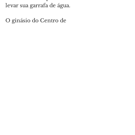
levar sua garrafa de água.
O ginásio do Centro de 
Iniciação Esportiva do Cajuru 
(Rua Rivadavia Fonseca de 
Macedo, 510) vai receber a 
cerimônia de graduação da 
modalidade hapkidô, das 8h às 
13h de domingo. O evento é 
voltado aos alunos praticantes 
da modalidade pelo 
programa 
Esporte + Escola = 10 (EE10)
 e 
outros, com participação de 
convidados especiais. Serão 
realizados os rituais tradicionais 
de graduação da arte marcial e a 
cerimônia é aberta ao público.