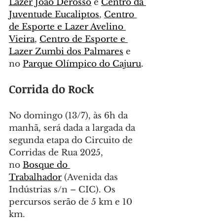
Lazer João Derosso
 e 
Centro da 
Juventude Eucaliptos
, 
Centro 
de Esporte e Lazer Avelino 
Vieira
, 
Centro de Esporte e 
Lazer Zumbi dos Palmares
 e 
no 
Parque Olímpico do Cajuru
.
Corrida do Rock
No domingo (13/7), às 6h da 
manhã, será dada a largada da 
segunda etapa do Circuito de 
Corridas de Rua 2025, 
no 
Bosque do 
Trabalhador
 (Avenida das 
Indústrias s/n – CIC). Os 
percursos serão de 5 km e 10 
km.