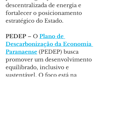
descentralizada de energia e 
fortalecer o posicionamento 
estratégico do Estado.
PEDEP
 – O 
Plano de 
Descarbonização da Economia 
Paranaense
 (PEDEP) busca 
promover um desenvolvimento 
equilibrado, inclusivo e 
sustentável. O foco está na 
transição para uma economia 
de baixo carbono, alinhada com 
os compromissos climáticos 
assumidos em âmbito nacional 
e internacional.
Ele consolida uma estratégica 
técnica, política e institucional 
em direção à neutralidade de 