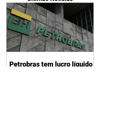
Petrobras tem lucro líquido
de R$ 52,4 bi no segundo
trimestre
07/08/2026 Resultado foi
marcado por recorde de
produção e exportação Agência
Brasil A Petrobras teve lucro
líquido de R$ 52,4 bilhões (US$
10,4 bilhões) no segundo trimestre
de 2026, 97% a mais em