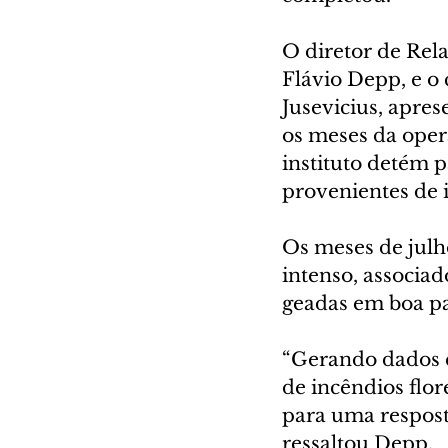
O diretor de Rela
Flávio Depp, e o
Jusevicius, apre
os meses da oper
instituto detém p
provenientes de i
Os meses de julh
intenso, associa
geadas em boa pa
“Gerando dados e
de incêndios flo
para uma resposta
ressaltou Depp. 