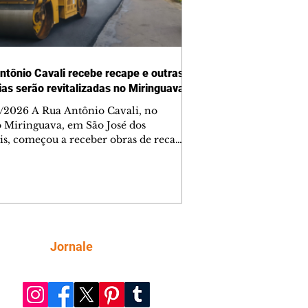
ntônio Cavali recebe recape e outras
vias serão revitalizadas no Miringuava
/2026 A Rua Antônio Cavali, no
o Miringuava, em São José dos
is, começou a receber obras de recape
tico. A intervenção faz parte de um
nto de serviços que vai melhorar a
entação de quatro ruas da região.
m estão previstas obras nas ruas
 da Silva, Everton Pugin de Abreu e
nes Abelardino da Silva. A nova
entação deve melhorar as condições
Siga
Jornale
áfego nas vias, proporcionando uma
ície mais regular para a circulação de