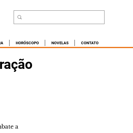
RA
HORÓSCOPO
NOVELAS
CONTATO
ração
bate a 