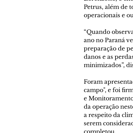
Petrus, além de 
operacionais e ou
“Quando observam
ano no Paraná ve
preparação de pe
danos e as perda
minimizados”, dis
Foram apresentad
campo", e foi fi
e Monitoramento 
da operação nest
a respeito da cl
serem considerad
completou.