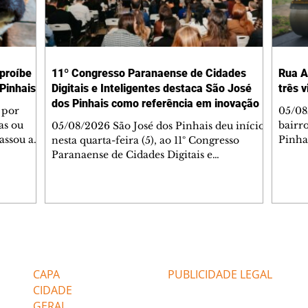
 proíbe
11º Congresso Paranaense de Cidades
Rua A
Pinhais
Digitais e Inteligentes destaca São José
três 
dos Pinhais como referência em inovação
 por
05/08
as ou
bairr
05/08/2026 São José dos Pinhais deu início,
assou a
Pinha
nesta quarta-feira (5), ao 11º Congresso
s. A
asfál
Paranaense de Cidades Digitais e
ipal nº
conju
Inteligentes, principal encontro estadual
231/2023
pavim
voltado à inovação na gestão pública.
bem-
També
Promovido pela Rede Cidade Digital (RCD),
Jorge
em parceria com a Prefeitura de São José
Dióge
dos Pinhais, o evento acontece no
pavim
Aeroporto Internacional Afonso Pena e
Editorias
Editais Certificados
, além
de tr
reúne, até quinta-feira (6), prefeitos,
am a
superf
secretários, vereadores, servidores públicos,
CAPA
PUBLICIDADE LEGAL
veícu
especialistas e empresas de tecnologia de
CIDADE
GERAL