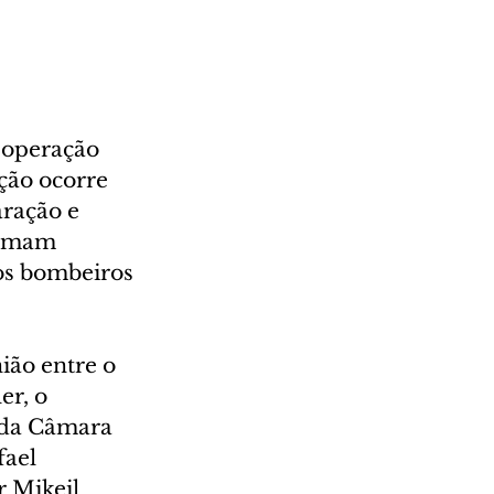
 operação 
ção ocorre 
ração e 
tumam 
os bombeiros 
ão entre o 
r, o 
 da Câmara 
ael 
 Mikeil 