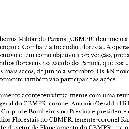
iros Militar do Paraná (CBMPR) deu início à
venção e Combate a Incêndio Florestal. A opera
ecutivo e tem como objetivo a prevenção, prepa
êndios florestais no Estado do Paraná, que cos
s mais secos, de junho a setembro. Os 419 nov
temente também vão participar das ações.
amento aconteceu virtualmente com uma reuni
ral do CBMPR, coronel Antonio Geraldo Hille
 Corpo de Bombeiros no Previna e presidente
dios Florestais no CBMPR, tenente-coronel Raf
efe do setor de Planejamento do CBMPR, major