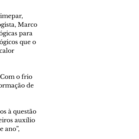
Simepar, 
gista, Marco 
gicas para 
gicos que o 
calor 
 Com o frio 
formação de 
os à questão 
ros auxílio 
 ano”, 