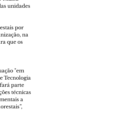
das unidades 
stais por 
nização, na 
ra que os 
uação "em 
e Tecnologia 
ará parte 
ões técnicas 
mentais a 
restais”, 