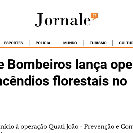
ESPORTES
POLÍCIA
MUNDO
TURISMO
CULTU
e Bombeiros lança ope
ncêndios florestais no
nício à operação Quati João - Prevenção e Com