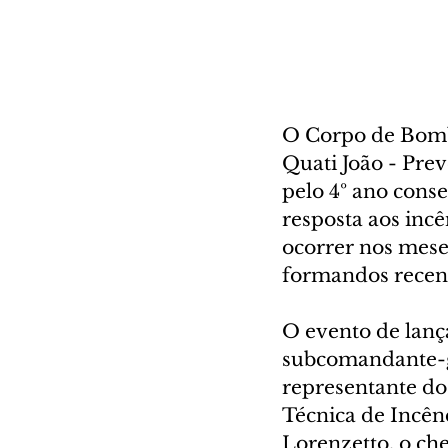
O Corpo de Bombe
Quati João - Pre
pelo 4º ano cons
resposta aos inc
ocorrer nos mese
formandos recen
O evento de lanç
subcomandante-ge
representante do
Técnica de Incên
Lorenzetto, o ch