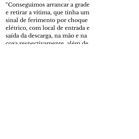
“Conseguimos arrancar a grade 
e retirar a vítima, que tinha um 
sinal de ferimento por choque 
elétrico, com local de entrada e 
saída da descarga, na mão e na 
coxa respectivamente, além de 
lesão na cabeça e no ombro. Ele 
foi conduzido em estado grave 
para o hospital”, 
relata o tenente.
Foto: Ruan Felipe da 
Silva/SESP-PR
GERAL