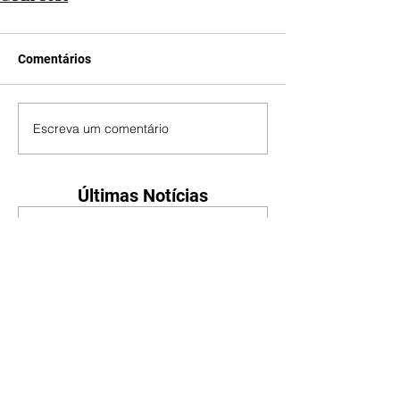
Comentários
Escreva um comentário
Últimas Notícias
Mundo POP: Zé Felipe
decora novo jatinho com
ilustração de Virgínia e dos
filhos
07/08/2026
Reprodução/Instagram/@zefelip
e Zé Felipe chamou a atenção dos
seguidores ao revelar um detalhe