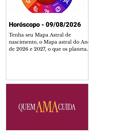
Horóscopo - 09/08/2026
Tenha seu Mapa Astral de
nascimento, o Mapa astral do Ano
de 2026 e 2027, o que os planetas
indicam para o seu: Trabalho,
Amor, Dinheiro, Saúde e Família.
Estudo com 35 páginas. Adquira
já através da nossa loja virtual ou
na loja física: rua Emiliano
Perneta 30 – loja 21 – galeria
Cezar Franco – centro –
Curitiba. Você pode pedir
também através do nosso
Whatsapp e receber seu livro
virtual: (41) 99719-0645. Escute o