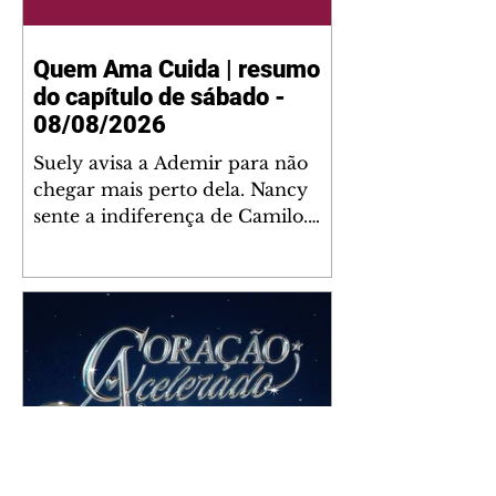
Quem Ama Cuida | resumo
do capítulo de sábado -
08/08/2026
Suely avisa a Ademir para não
chegar mais perto dela. Nancy
sente a indiferença de Camilo.
Tiago diz a Ingrid que ela não
tem competência para presidir a
joalheria. André conta a Pedro
que a associação de advogados
expulsou Ademir. Laurentino
contrata Adriana para servir no
restaurante. Adriana vê Pedro e
Bruna no restaurante. Bruna
provoca Adriana. Dora pede
ajuda a André para marcar um