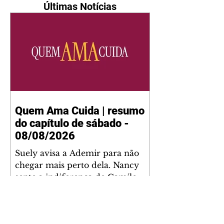
Últimas Notícias
Quem Ama Cuida | resumo
do capítulo de sábado -
08/08/2026
Suely avisa a Ademir para não
chegar mais perto dela. Nancy
sente a indiferença de Camilo.
Tiago diz a Ingrid que ela não
tem competência para presidir a
joalheria. André conta a Pedro