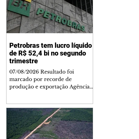
Petrobras tem lucro líquido
de R$ 52,4 bi no segundo
trimestre
07/08/2026 Resultado foi
marcado por recorde de
produção e exportação Agência
Brasil A Petrobras teve lucro
líquido de R$ 52,4 bilhões (US$
10,4 bilhões) no segundo trimestre
de 2026, 97% a mais em
comparação ao mesmo período
de 2025. Esse é um dos maiores
resultados trimestrais da série