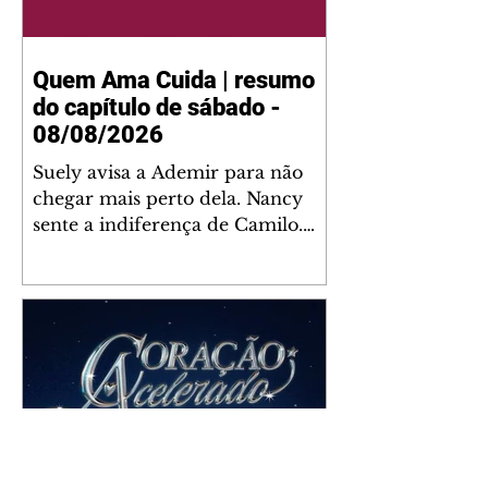
Quem Ama Cuida | resumo
do capítulo de sábado -
08/08/2026
Suely avisa a Ademir para não
chegar mais perto dela. Nancy
sente a indiferença de Camilo.
Tiago diz a Ingrid que ela não
tem competência para presidir a
joalheria. André conta a Pedro
que a associação de advogados
expulsou Ademir. Laurentino
contrata Adriana para servir no
restaurante. Adriana vê Pedro e
Bruna no restaurante. Bruna
provoca Adriana. Dora pede
ajuda a André para marcar um