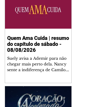
Quem Ama Cuida | resumo
do capítulo de sábado -
08/08/2026
Suely avisa a Ademir para não
chegar mais perto dela. Nancy
sente a indiferença de Camilo.
Tiago diz a Ingrid que ela não
tem competência para presidir a
joalheria. André conta a Pedro
que a associação de advogados
expulsou Ademir. Laurentino
contrata Adriana para servir no