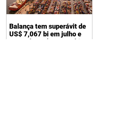
Balança tem superávit de
US$ 7,067 bi em julho e
acumula US$ 49,039 bi no
ano
06/08/2026 A balança comercial
brasileira registrou superávit
comercial de US$ 7,067 bilhões
em julho, segundo dados
divulgados nesta quinta-feira, 6,
pela Secretaria de Comércio
Exterior (Secex) do Ministério do
Desenvolvimento, Indústria,
Comércio e Serviços (MDIC). O
valor foi alcançado com
exportações de US$ 34,119 bilhões
e importações de US$ 27,052