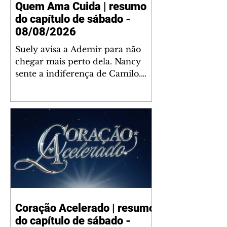
Quem Ama Cuida | resumo
do capítulo de sábado -
08/08/2026
Suely avisa a Ademir para não
chegar mais perto dela. Nancy
sente a indiferença de Camilo.
Tiago diz a Ingrid que ela não
tem competência para presidir a
joalheria. André conta a Pedro
que a associação de advogados
expulsou Ademir. Laurentino
contrata Adriana para servir no
restaurante. Adriana vê Pedro e
Bruna no restaurante. Bruna
provoca Adriana. Dora pede
ajuda a André para marcar um
Coração Acelerado | resumo
encontro com Suely. Adriana diz
do capítulo de sábado -
a Lyris que está feliz trabalhando