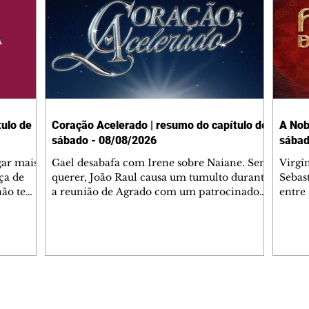
ulo de
Coração Acelerado | resumo do capítulo de
A Nob
sábado - 08/08/2026
sábad
gar mais
Gael desabafa com Irene sobre Naiane. Sem
Virgí
ça de
querer, João Raul causa um tumulto durante
Sebas
 não tem
a reunião de Agrado com um patrocinador.
entre
ia.
Zilá orienta Osmar a seguir Cinara, que
que B
ão de
percebe a movimentação e alerta Ronei.
nega 
ntino
Palhares confronta Cinara sobre a
Tonho
aproximação com Ronei. Eduarda pensa
a fam
una no
em pedir a Valéria para ficar com Sol. Gael
com O
a. Dora
decide terminar com Naiane. João Raul
e é d
m
inventa para Agrado que não está
comen
Editorias
Editais Certificados
Lyris
conseguindo conviver com seu sucesso, e
tungs