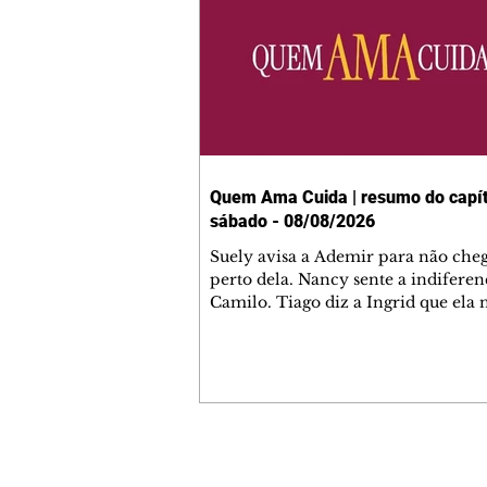
Quem Ama Cuida | resumo do capít
sábado - 08/08/2026
Suely avisa a Ademir para não che
perto dela. Nancy sente a indiferen
Camilo. Tiago diz a Ingrid que ela
competência para presidir a joalher
André conta a Pedro que a associaç
advogados expulsou Ademir. Laure
contrata Adriana para servir no
restaurante. Adriana vê Pedro e Br
restaurante. Bruna provoca Adrian
pede ajuda a André para marcar u
Contato comercial
encontro com Suely. Adriana diz a 