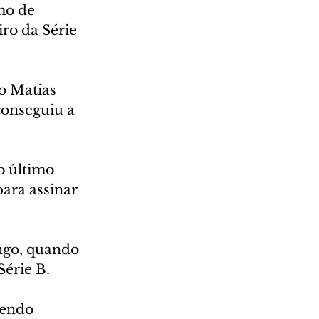
mo de 
ro da Série 
o Matias 
conseguiu a 
o último 
ara assinar 
ngo, quando 
Série B.
sendo 