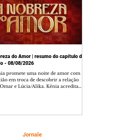
reza do Amor | resumo do capítulo de
o - 08/08/2026
nia promete uma noite de amor com
tião em troca de descobrir a relação
 Omar e Lúcia/Alika. Kênia acredita
inta esteja mesmo ao lado de Jendal, e
o convite para jantar com os dois.
 desabafa com Casemiro e conta que
ília de Lúcia/Alika tem uma dívida
mar. Ana Maria vai à casa de Manoel
estratada por Fortunato. José e Omar
tam sobre a possível jazida de
Siga
Jornale
tênio na região. Virgínia provoca