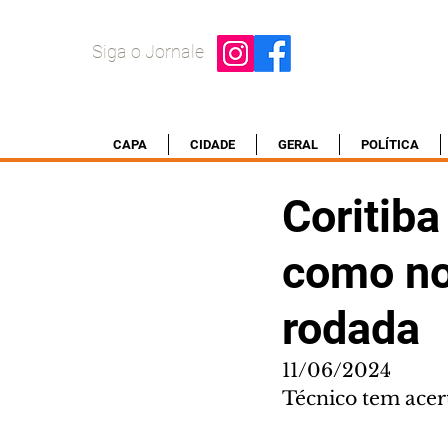
Siga o Jornale
CAPA
CIDADE
GERAL
POLÍTICA
Coritiba
como no
rodada
11/06/2024
Técnico tem ace