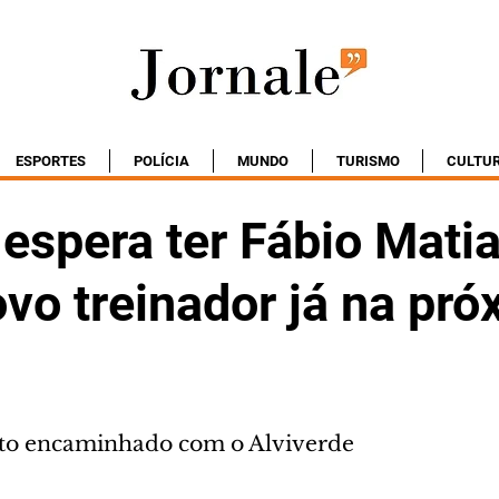
ESPORTES
POLÍCIA
MUNDO
TURISMO
CULTU
 espera ter Fábio Mati
vo treinador já na pró
rto encaminhado com o Alviverde