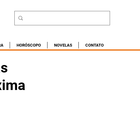
RA
HORÓSCOPO
NOVELAS
CONTATO
as
xima