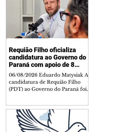
Requião Filho oficializa
candidatura ao Governo do
Paraná com apoio de 8
partidos
06/08/2026 Eduardo Matysiak A
candidatura de Requião Filho
(PDT) ao Governo do Paraná foi
oficializada na noite desta quarta-
feira (5), em Curitiba. A coligação
liderada pelo atual deputado
estadual conta com PDT, PT, PV,
PSOL, PCdoB, Rede, PRD e
Solidariedade, que indicou