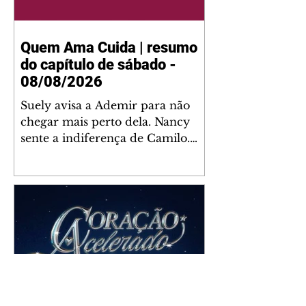
Quem Ama Cuida | resumo
do capítulo de sábado -
08/08/2026
Suely avisa a Ademir para não
chegar mais perto dela. Nancy
sente a indiferença de Camilo.
Tiago diz a Ingrid que ela não
tem competência para presidir a
joalheria. André conta a Pedro
que a associação de advogados
expulsou Ademir. Laurentino
contrata Adriana para servir no
restaurante. Adriana vê Pedro e
Bruna no restaurante. Bruna
provoca Adriana. Dora pede
ajuda a André para marcar um