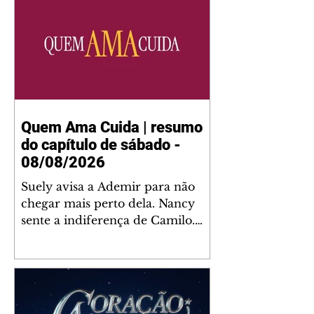
Quem Ama Cuida | resumo
do capítulo de sábado -
08/08/2026
Suely avisa a Ademir para não
chegar mais perto dela. Nancy
sente a indiferença de Camilo.
Tiago diz a Ingrid que ela não
tem competência para presidir a
joalheria. André conta a Pedro
que a associação de advogados
expulsou Ademir. Laurentino