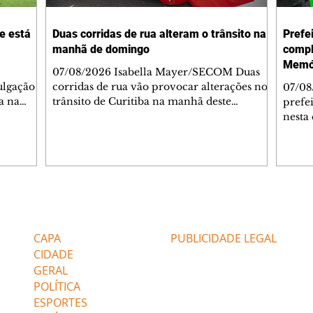
 e está
Duas corridas de rua alteram o trânsito na
Prefe
manhã de domingo
compl
Memór
07/08/2026 Isabella Mayer/SECOM Duas
ulgação
corridas de rua vão provocar alterações no
07/08
a na
trânsito de Curitiba na manhã deste
prefe
6), em
domingo (9/8). As mudanças começam às
nesta 
. O time
5h30 e afetam principalmente as regiões do
novo 
elo
Jardim das Américas e do Água Verde.
Curit
 a
Agentes de trânsito e monitores farão o
també
 Arena
acompanhamento das provas. A orientação
da co
é para que os motoristas programem os
preser
deslocamentos com antecedência,
celeb
Editorias
Editais Certificados
nê e
respeitem a sinalização provisória e as
data.
ndo.
orientações dos agentes de trânsito,
Aveni
CAPA
PUBLICIDADE LEGAL
utilizando rotas al
estrut
CIDADE
centr
GERAL
POLÍTICA
ESPORTES