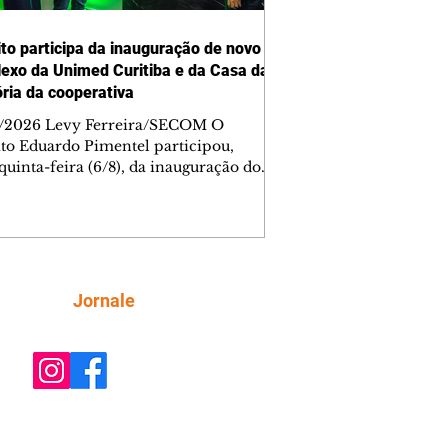
ito participa da inauguração de novo
exo da Unimed Curitiba e da Casa da
ia da cooperativa
/2026 Levy Ferreira/SECOM O
ito Eduardo Pimentel participou,
quinta-feira (6/8), da inauguração do
Complexo Administrativo da Unimed
iba, no Tarumã. Durante a cerimônia,
m foi inaugurada a Casa da Memória
operativa, espaço criado para
var a trajetória da instituição, que
ra 55 anos de fundação nesta mesma
Siga
Jornale
 O complexo está localizado na
da Affonso Penna, 297. A nova
ura reúne áreas administrativas,
o de treina