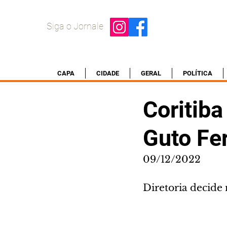
Siga o Jornale
CAPA
CIDADE
GERAL
POLÍTICA
Coritiba
Guto Fer
09/12/2022
Diretoria decide