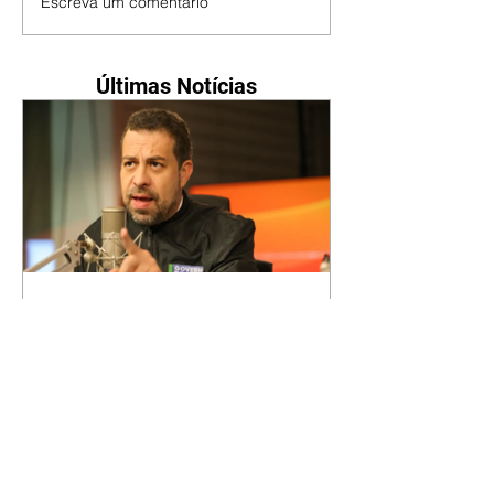
Escreva um comentário
Últimas Notícias
Boulos diz que Lula e
Alcolumbre não firmaram
acordo sobre fim da escala
6x1
O ministro da Secretaria-Geral da
Presidência, Guilherme Boulos,
afirmou nesta sexta-feira, 7, que o
presidente da República, Luiz