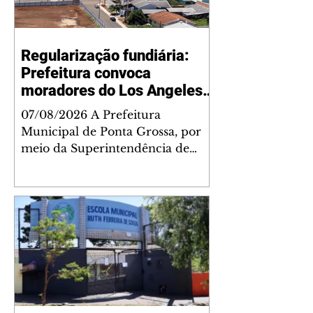
Regularização fundiária:
Prefeitura convoca
moradores do Los Angeles
para cadastramento
07/08/2026 A Prefeitura
Municipal de Ponta Grossa, por
meio da Superintendência de
Habitação, convida os moradores
do bairro Los Angeles, na região
da Boa Vista, para uma reunião
sobre o início do cadastramento
das famílias que serão
beneficiadas pelo programa de
regularização fundiária Minha
Casa Legal. O encontro acontece
no dia 13 de agosto, às 18h30, na