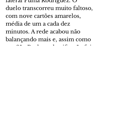
lateral Puma Rodríguez. O 
duelo transcorreu muito faltoso, 
com nove cartões amarelos, 
média de um a cada dez 
minutos. A rede acabou não 
balançando mais e, assim como 
em São Paulo, a classificação foi 
decidida nos pênaltis.
Fábio começou bem a disputa, 
defendendo a batida de Pablo 
Vegetti. Na segunda rodada de 
cobranças, Léo Jardim pegou a 
batida do também atacante John 
Kennedy. Mas foi o goleiro 
vascaíno quem brilhou 
novamente, salvando, com o 
pé, o quinto chute tricolor, de 