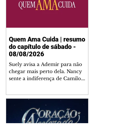
Quem Ama Cuida | resumo
do capítulo de sábado -
08/08/2026
Suely avisa a Ademir para não
chegar mais perto dela. Nancy
sente a indiferença de Camilo.
Tiago diz a Ingrid que ela não
tem competência para presidir a
joalheria. André conta a Pedro
que a associação de advogados
expulsou Ademir. Laurentino
contrata Adriana para servir no
restaurante. Adriana vê Pedro e