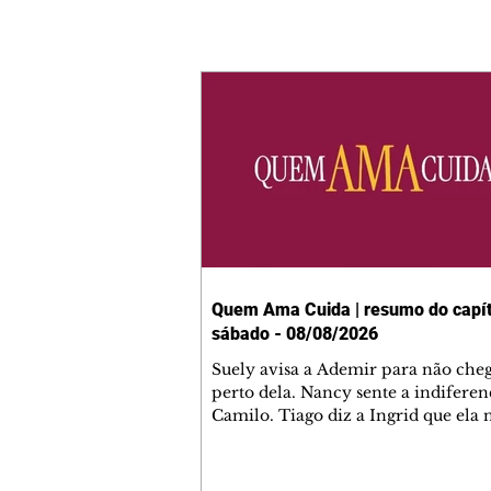
Quem Ama Cuida | resumo do capít
sábado - 08/08/2026
Suely avisa a Ademir para não che
perto dela. Nancy sente a indiferen
Camilo. Tiago diz a Ingrid que ela
competência para presidir a joalher
André conta a Pedro que a associaç
advogados expulsou Ademir. Laure