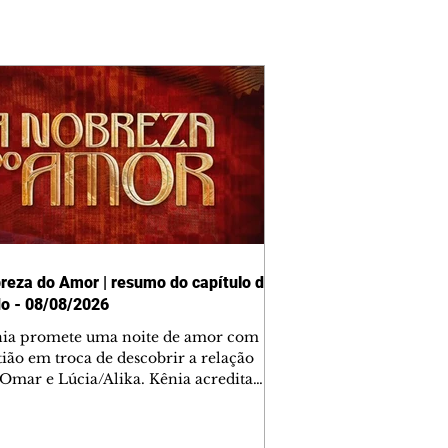
reza do Amor | resumo do capítulo de
o - 08/08/2026
nia promete uma noite de amor com
tião em troca de descobrir a relação
 Omar e Lúcia/Alika. Kênia acredita
inta esteja mesmo ao lado de Jendal, e
o convite para jantar com os dois.
 desabafa com Casemiro e conta que