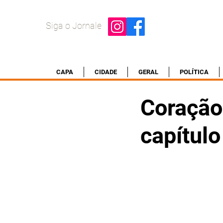
Siga o Jornale
CAPA
CIDADE
GERAL
POLÍTICA
Coração
capítulo