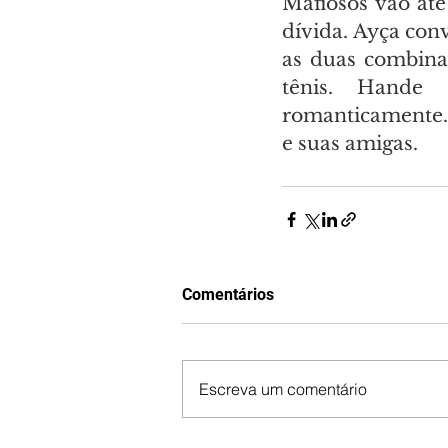
Mafiosos vão at
dívida. Ayça con
as duas combinam
tênis. Hande
romanticamente. 
e suas amigas.
Comentários
Escreva um comentário