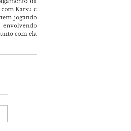
pagamento da 
 com Karsu e 
rtem jogando 
nvolvendo 
unto com ela 