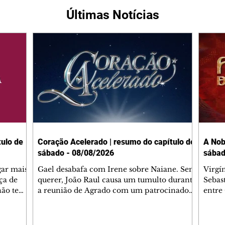
Últimas Notícias
ulo de
Coração Acelerado | resumo do capítulo de
A Nob
sábado - 08/08/2026
sábad
gar mais
Gael desabafa com Irene sobre Naiane. Sem
Virgí
ça de
querer, João Raul causa um tumulto durante
Sebas
 não tem
a reunião de Agrado com um patrocinador.
entre
ia.
Zilá orienta Osmar a seguir Cinara, que
que B
ão de
percebe a movimentação e alerta Ronei.
nega 
ntino
Palhares confronta Cinara sobre a
Tonho