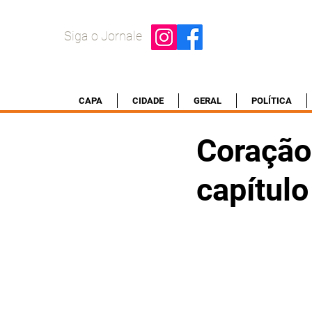
Siga o Jornale
CAPA
CIDADE
GERAL
POLÍTICA
Coração
capítul