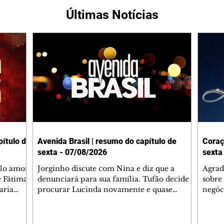
Últimas Notícias
ítulo de
Avenida Brasil | resumo do capítulo de
Coraç
sexta - 07/08/2026
sexta
elo amor
Jorginho discute com Nina e diz que a
Agrad
e Fátima
denunciará para sua família. Tufão decide
sobre 
aria
procurar Lucinda novamente e quase
negóc
u
encontra Nina no lixão. Débora se
Janet
do,
preocupa com Jorginho. Monalisa pede que
Verôn
esteve
Olenka não a deixe sozinha. Tufão
inform