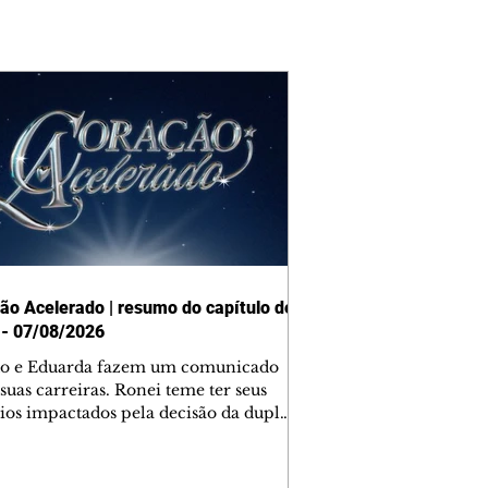
ão Acelerado | resumo do capítulo de
 - 07/08/2026
o e Eduarda fazem um comunicado
suas carreiras. Ronei teme ter seus
ios impactados pela decisão da dupla.
e decide prestar queixa contra
ica. Gael descobre que Naiane passou
ações sigilosas para Talita. Ronei