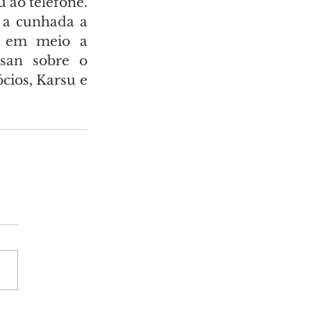
ao telefone. 
 a cunhada a 
a em meio a 
san sobre o 
ios, Karsu e 