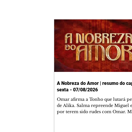
A Nobreza do Amor | resumo do cap
sexta - 07/08/2026
Omar afirma a Tonho que lutará p
de Alika. Salma repreende Miguel 
por terem sido rudes com Omar. M
Helena aconselha Manoel sobre se
namoro com Ana Maria. Pressiona
Bakari revela a Jendal que Chinua 