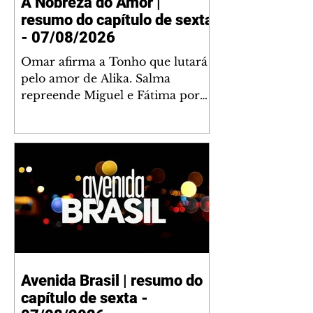
A Nobreza do Amor |
resumo do capítulo de sexta
- 07/08/2026
Omar afirma a Tonho que lutará
pelo amor de Alika. Salma
repreende Miguel e Fátima por
terem sido rudes com Omar.
Maria Helena aconselha Manoel
sobre seu namoro com Ana
Maria. Pressionado, Bakari revela
a Jendal que Chinua esteve em
terras inimigas. Omar pede que
Alika o acompanhe até a agência
bancária. Chinua alerta Dumi,
Akin e Ladisa sobre as
desconfianças de Jendal, que
Avenida Brasil | resumo do
sonda Pascoal sobre seu
capítulo de sexta -
conselheiro. Chinua sugere que