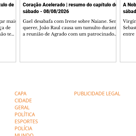
ulo de
Coração Acelerado | resumo do capítulo de
A Nob
sábado - 08/08/2026
sábad
gar mais
Gael desabafa com Irene sobre Naiane. Sem
Virgí
ça de
querer, João Raul causa um tumulto durante
Sebas
 não tem
a reunião de Agrado com um patrocinador.
entre
ia.
Zilá orienta Osmar a seguir Cinara, que
que B
ão de
percebe a movimentação e alerta Ronei.
nega 
ntino
Palhares confronta Cinara sobre a
Tonho
aproximação com Ronei. Eduarda pensa
a fam
una no
em pedir a Valéria para ficar com Sol. Gael
com O
a. Dora
decide terminar com Naiane. João Raul
e é d
m
inventa para Agrado que não está
comen
Editorias
Editais Certificados
Lyris
conseguindo conviver com seu sucesso, e
tungs
urante de
termina o relacionamento dos dois.
Dióge
CAPA
PUBLICIDADE LEGAL
CIDADE
GERAL
POLÍTICA
ESPORTES
POLÍCIA
MUNDO