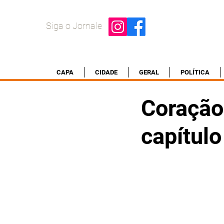
Siga o Jornale
CAPA
CIDADE
GERAL
POLÍTICA
Coração
capítul