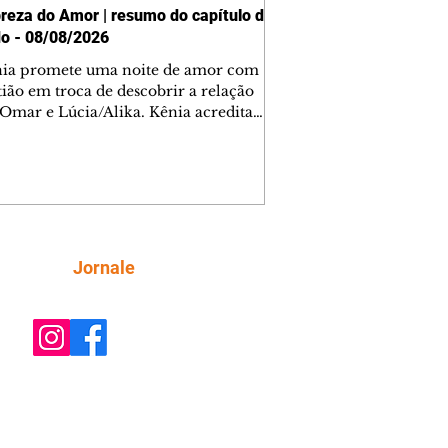
reza do Amor | resumo do capítulo de
o - 08/08/2026
nia promete uma noite de amor com
tião em troca de descobrir a relação
 Omar e Lúcia/Alika. Kênia acredita
inta esteja mesmo ao lado de Jendal, e
o convite para jantar com os dois.
 desabafa com Casemiro e conta que
ília de Lúcia/Alika tem uma dívida
mar. Ana Maria vai à casa de Manoel
estratada por Fortunato. José e Omar
tam sobre a possível jazida de
Siga
Jornale
tênio na região. Virgínia provoca
nes na frente de Marta. Binta s