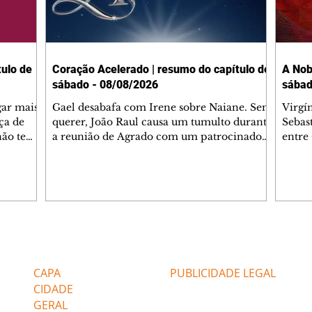
ulo de
Coração Acelerado | resumo do capítulo de
A Nob
sábado - 08/08/2026
sábad
gar mais
Gael desabafa com Irene sobre Naiane. Sem
Virgí
ça de
querer, João Raul causa um tumulto durante
Sebas
 não tem
a reunião de Agrado com um patrocinador.
entre
ia.
Zilá orienta Osmar a seguir Cinara, que
que B
ão de
percebe a movimentação e alerta Ronei.
nega 
ntino
Palhares confronta Cinara sobre a
Tonho
aproximação com Ronei. Eduarda pensa
a fam
una no
em pedir a Valéria para ficar com Sol. Gael
com O
a. Dora
decide terminar com Naiane. João Raul
e é d
m
inventa para Agrado que não está
comen
Editorias
Editais Certificados
Lyris
conseguindo conviver com seu sucesso, e
tungs
urante de
termina o relacionamento dos dois.
Dióge
CAPA
PUBLICIDADE LEGAL
CIDADE
GERAL