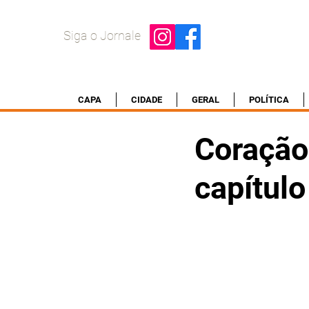
Siga o Jornale
CAPA
CIDADE
GERAL
POLÍTICA
Coração
capítul