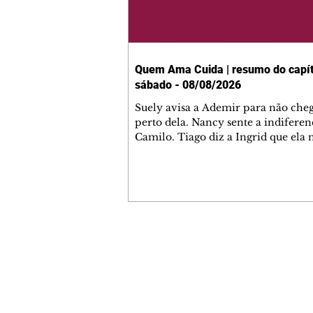
Quem Ama Cuida | resumo do capít
sábado - 08/08/2026
Suely avisa a Ademir para não che
perto dela. Nancy sente a indiferen
Camilo. Tiago diz a Ingrid que ela
competência para presidir a joalher
André conta a Pedro que a associaç
advogados expulsou Ademir. Laure
contrata Adriana para servir no
restaurante. Adriana vê Pedro e Br
restaurante. Bruna provoca Adrian
pede ajuda a André para marcar u
Contato comercial
encontro com Suely. Adriana diz a 
mmjornale@gmail.com
que está feliz trabalhando no resta
Telefone: (41) 99978-9956
Nanc
Redação