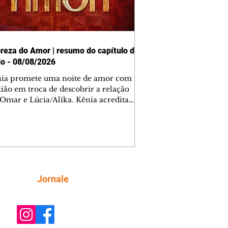
reza do Amor | resumo do capítulo de
o - 08/08/2026
nia promete uma noite de amor com
tião em troca de descobrir a relação
 Omar e Lúcia/Alika. Kênia acredita
inta esteja mesmo ao lado de Jendal, e
o convite para jantar com os dois.
 desabafa com Casemiro e conta que
ília de Lúcia/Alika tem uma dívida
mar. Ana Maria vai à casa de Manoel
estratada por Fortunato. José e Omar
tam sobre a possível jazida de
Siga
Jornale
tênio na região. Virgínia provoca
nes na frente de Marta. Binta s