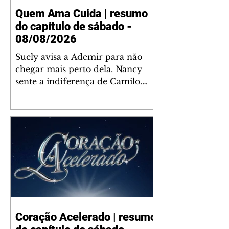
Quem Ama Cuida | resumo
do capítulo de sábado -
08/08/2026
Suely avisa a Ademir para não
chegar mais perto dela. Nancy
sente a indiferença de Camilo.
Tiago diz a Ingrid que ela não
tem competência para presidir a
joalheria. André conta a Pedro
que a associação de advogados
expulsou Ademir. Laurentino
contrata Adriana para servir no
restaurante. Adriana vê Pedro e
Bruna no restaurante. Bruna
provoca Adriana. Dora pede
ajuda a André para marcar um
Coração Acelerado | resumo
encontro com Suely. Adriana diz
a Lyris que está feliz trabalhando