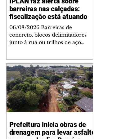
IPLAN faz alerta sobre
barreiras nas calçadas:
fiscalização está atuando
06/08/2026 Barreiras de
concreto, blocos delimitadores
junto à rua ou trilhos de aço
instalados nas calçadas são
proibidos. Além de serem
obstáculos para a livre circulação
de pedestres, essas estruturas
podem causar ou piorar
acidentes de trânsito — e os
proprietários dos imóveis podem
ser responsabilizados. O alerta é
do Instituto de Pesquisa e
Planejamento de Ponta Grossa
Prefeitura inicia obras de
(IPLAN), que está intensificando a
drenagem para levar asfalto
fiscalização sobre as calçadas, o