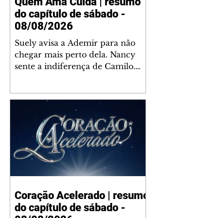
Quem Ama Cuida | resumo
do capítulo de sábado -
08/08/2026
Suely avisa a Ademir para não
chegar mais perto dela. Nancy
sente a indiferença de Camilo.
Tiago diz a Ingrid que ela não
tem competência para presidir a
joalheria. André conta a Pedro
que a associação de advogados
expulsou Ademir. Laurentino
contrata Adriana para servir no
restaurante. Adriana vê Pedro e
Bruna no restaurante. Bruna
provoca Adriana. Dora pede
ajuda a André para marcar um
Coração Acelerado | resumo
encontro com Suely. Adriana diz
do capítulo de sábado -
a Lyris que está feliz trabalhando