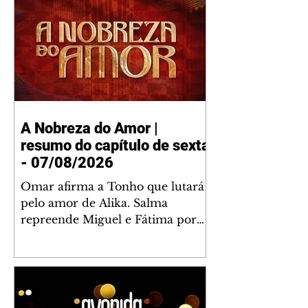
A Nobreza do Amor |
resumo do capítulo de sexta
- 07/08/2026
Omar afirma a Tonho que lutará
pelo amor de Alika. Salma
repreende Miguel e Fátima por
terem sido rudes com Omar.
Maria Helena aconselha Manoel
sobre seu namoro com Ana
Maria. Pressionado, Bakari revela
a Jendal que Chinua esteve em