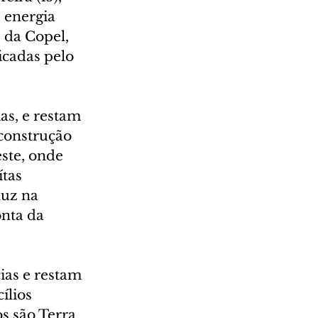
 energia 
 da Copel, 
icadas pelo 
as, e restam 
construção 
ste, onde 
tas 
luz na 
nta da 
ias e restam 
lios 
s são Terra 