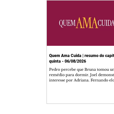
Quem Ama Cuida | resumo do capít
quinta - 06/08/2026
Pedro percebe que Bruna tomou u
remédio para dormir. Joel demonst
interesse por Adriana. Fernando el
Mau. Bia não gosta quando Brigitte 
se sentam à mesa com ela e César,
atrapalhando o jantar romântico do
Bruna se aproveita da preocupação
Pedro com sua saúde para manter 
ao seu lado. Elenice acusa Rosa por