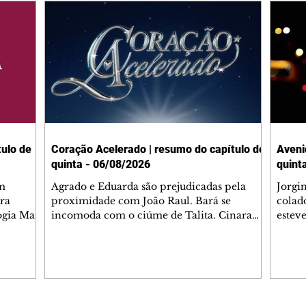
ulo de
Coração Acelerado | resumo do capítulo de
Aveni
quinta - 06/08/2026
quint
m
Agrado e Eduarda são prejudicadas pela
Jorgi
ra
proximidade com João Raul. Bará se
colad
ogia Mau
incomoda com o ciúme de Talita. Cinara
estev
e Rafael
desabafa com Ronei e decide passar uns
infor
dias na casa de Palhares. Agrado pede para
e pro
 casal.
ter uma conversa com Eduarda. Janete
Iran 
 de
confronta Zilá, que garante à irmã que não
Monal
o marido
conhece Verônica. Ronei reconhece uma
Dióge
 seu
possível bolsa de Zilá entre os pertences de
olhei