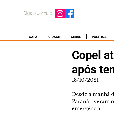
Siga o Jornale
CAPA
CIDADE
GERAL
POLÍTICA
Copel a
após te
18/10/2021
Desde a manhã da 
Paraná tiveram o
emergência