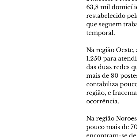
63,8 mil domicíl
restabelecido pe
que seguem traba
temporal.
Na região Oeste, 
1.250 para atend
das duas redes q
mais de 80 postes
contabiliza pouco
região, e Iracema
ocorrência. 
Na região Noroest
pouco mais de 70
encontram-se des