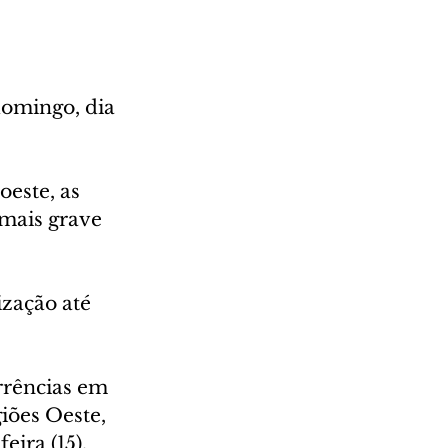
domingo, dia 
oeste, as 
mais grave 
zação até 
rrências em 
iões Oeste, 
ira (15), 