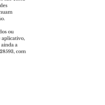
des 
inuam 
ão.
dos ou 
aplicativo, 
 ainda a 
28593, com 