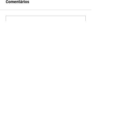
Comentários
Escreva um comentário
Últimas Notícias
Quem Ama Cuida | resumo
do capítulo de sábado -
08/08/2026