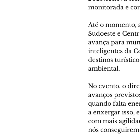
monitorada e co
Até o momento, a 
Sudoeste e Centr
avança para muni
inteligentes da 
destinos turístic
ambiental.
No evento, o dire
avanços previstos
quando falta ene
a enxergar isso, 
com mais agilidad
nós conseguiremos