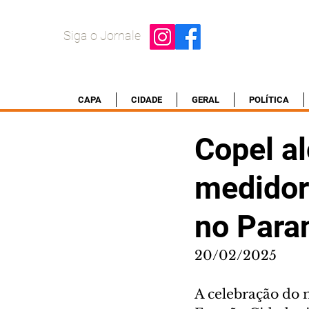
Siga o Jornale
CAPA
CIDADE
GERAL
POLÍTICA
Copel a
medidore
no Para
20/02/2025
A celebração do m