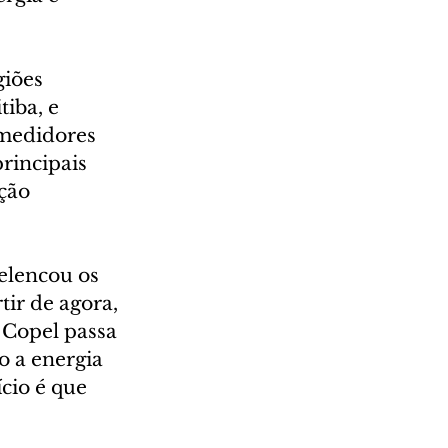
iões 
iba, e 
medidores 
rincipais 
ção 
 elencou os 
tir de agora, 
 Copel passa 
o a energia 
cio é que 