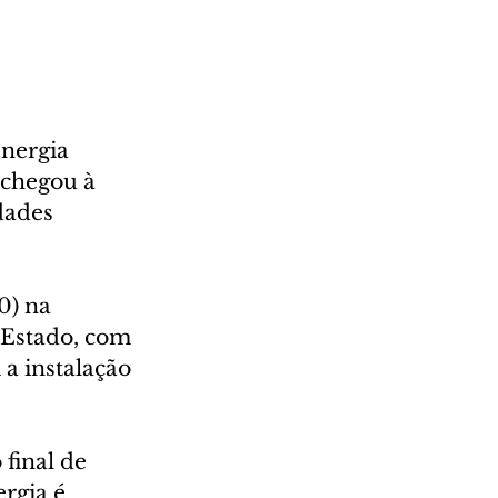
nergia 
 chegou à 
dades 
0) na 
 Estado, com 
a instalação 
final de 
rgia é 