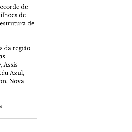
ecorde de 
ilhões de 
estrutura de 
s da região 
s. 
 Assis 
éu Azul, 
on, Nova 
s 