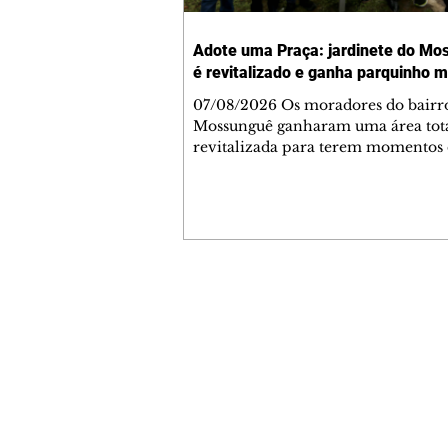
Adote uma Praça: jardinete do Mo
é revitalizado e ganha parquinho 
07/08/2026 Os moradores do bairr
Mossunguê ganharam uma área tot
revitalizada para terem momentos 
e contemplar a paisagem com a fam
manhã desta sexta-feira (7/8), o pre
Eduardo Pimentel entregou a revit
do Jardinete Alice Pilotto, na Rua P
Pedro Viriato Parigot de Souza es
a Paulo Gorski. A revitalização foi f
dentro do programa Adote uma Pra
Contato comercial
Prefeitura de Curitiba. As melhoria
mmjornale@gmail.com
espaço público foram uma inici
Telefone: (41) 99978-9956
Redação
E-mail:
redacaojornale@gmail.com