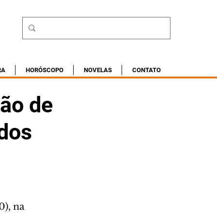
RA
HORÓSCOPO
NOVELAS
CONTATO
hão de
ados
), na 