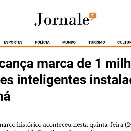
ESPORTES
POLÍCIA
MUNDO
TURISMO
CULTU
lcança marca de 1 mil
s inteligentes instal
ná
arco histórico aconteceu nesta quinta-feira (20