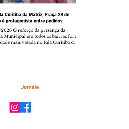
la Curitiba da Matriz, Praça 29 de
 é protagonista entre pedidos
/2026 O reforço da presença da
a Municipal em todos os bairros foi a
idade mais votada no Fala Curitiba da
nal Matriz, durante a reunião
ncial do programa na noite desta
a-feira (6/8), no Mercado Municipal
ritiba. A vencedora teve 296 votos.
 grande protagonista da noite foi a
 29 de Março, nas Mercês, com quatro
idades eleitas, que somaram 787 votos.
Siga
Jornale
da revitalização do espaço, a
idade pediu a intensificação do aten