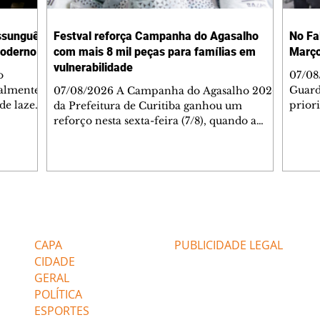
ssunguê
Festval reforça Campanha do Agasalho
No Fa
moderno
com mais 8 mil peças para famílias em
Março
vulnerabilidade
o
07/08
almente
Guard
07/08/2026 A Campanha do Agasalho 2026
de lazer
prior
da Prefeitura de Curitiba ganhou um
ília. Na
Regio
reforço nesta sexta-feira (7/8), quando a
feito
prese
rede de supermercados Festval entregou
alização
quint
aproximadamente 8 mil agasalhos e
rofessor
de Cu
calçados arrecadados nas 30 lojas da
quina com
Mas a
capital. As doações foram recebidas no
eita
Praça
Disque Solidariedade, na sede da Fundação
ça, da
prior
de Ação Social (FAS), e serão destinadas a
Editorias
Editais Certificados
s no
Além 
pessoas e famílias em situação de
comun
vulnerabilidade social atendidas pela rede
CAPA
PUBLICIDADE LEGAL
socioassistencial do município. Esta é a
CIDADE
segunda con
GERAL
POLÍTICA
ESPORTES