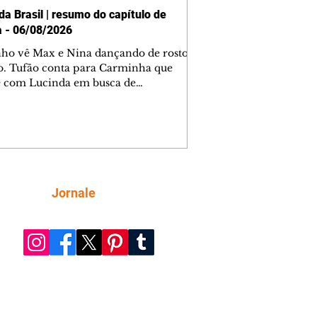
da Brasil | resumo do capítulo de
a - 06/08/2026
nho vê Max e Nina dançando de rosto
o. Tufão conta para Carminha que
e com Lucinda em busca de
mações sobre Rita. Nina despista Max
cura Jorginho, mas não o encontra.
se muda para a casa de Jorginho.
isa pensa em reconquistar Silas.
nes diz a Roni e Leandro que o
ro Tavinho Nunes assistirá ao jogo.
ica e Noêmia perseguem Cadinho na
Siga
Jornale
 deserta. Dolores sugere que Roni peça
n em casamento. Cadinho consegue
da praia