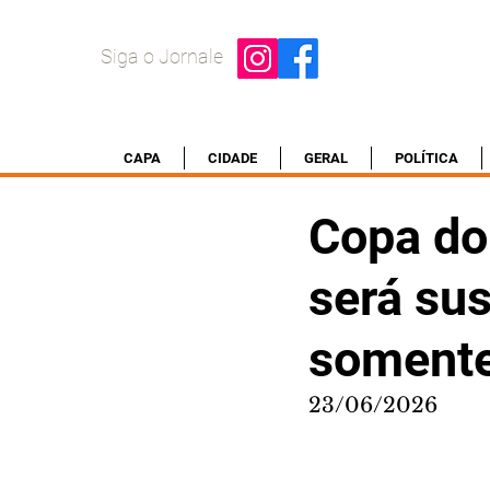
Siga o Jornale
CAPA
CIDADE
GERAL
POLÍTICA
Copa do
será su
somente 
23/06/2026