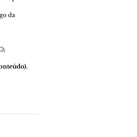
go da 
);
onteúdo).