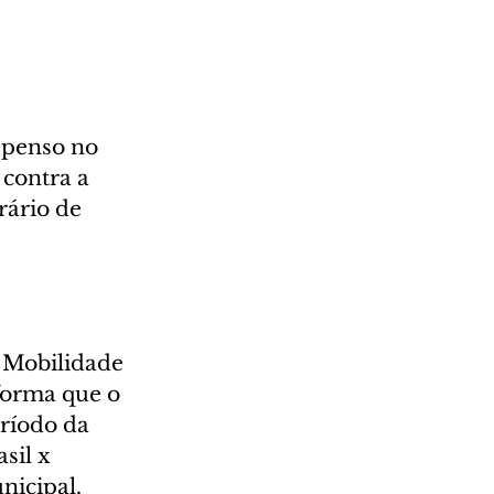
spenso no 
 contra a 
ário de 
e Mobilidade 
forma que o 
ríodo da 
sil x 
nicipal.