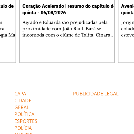
ulo de
Coração Acelerado | resumo do capítulo de
Aveni
quinta - 06/08/2026
quint
m
Agrado e Eduarda são prejudicadas pela
Jorgi
ra
proximidade com João Raul. Bará se
colad
ogia Mau
incomoda com o ciúme de Talita. Cinara
estev
e Rafael
desabafa com Ronei e decide passar uns
infor
dias na casa de Palhares. Agrado pede para
e pro
 casal.
ter uma conversa com Eduarda. Janete
Iran 
 de
confronta Zilá, que garante à irmã que não
Monal
o marido
conhece Verônica. Ronei reconhece uma
Dióge
 seu
possível bolsa de Zilá entre os pertences de
olhei
l
Verônica, e liga para Cinara. Agrado pensa
Verôn
Editorias
Editais Certificados
ntar no
em desfazer sua dupla com Eduarda para
praia
 o
ajudar João Raul sem prejudicar a amiga.
Suele
CAPA
PUBLICIDADE LEGAL
fugir 
CIDADE
GERAL
POLÍTICA
ESPORTES
POLÍCIA