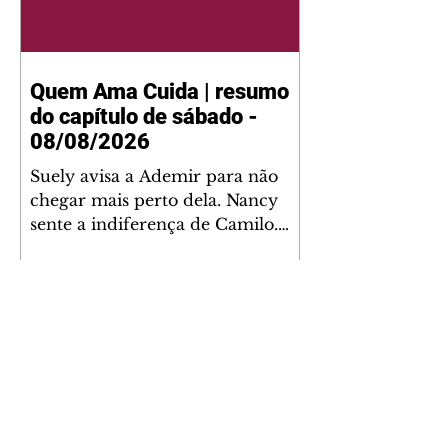
Quem Ama Cuida | resumo
do capítulo de sábado -
08/08/2026
Suely avisa a Ademir para não
chegar mais perto dela. Nancy
sente a indiferença de Camilo.
Tiago diz a Ingrid que ela não
tem competência para presidir a
joalheria. André conta a Pedro
que a associação de advogados
expulsou Ademir. Laurentino
contrata Adriana para servir no
restaurante. Adriana vê Pedro e
Bruna no restaurante. Bruna
provoca Adriana. Dora pede