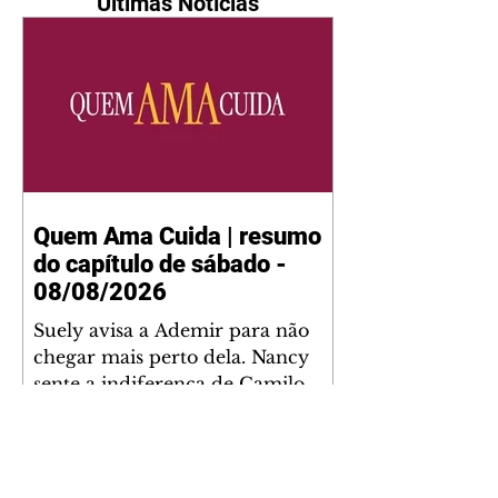
Últimas Notícias
Quem Ama Cuida | resumo
do capítulo de sábado -
08/08/2026
Suely avisa a Ademir para não
chegar mais perto dela. Nancy
sente a indiferença de Camilo.
Tiago diz a Ingrid que ela não
tem competência para presidir a
joalheria. André conta a Pedro
que a associação de advogados